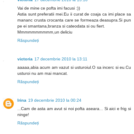
Vai de mine ce pofta imi facusi :))
Astia sunt preferatii mei.Eu ii curat de coaja ca imi place sa
mananc crusta crocanta care se formeaza deasupra.Si pun
pe ei smantana,branza si cateodata si ou fiert.
Mmmmmmmmmm,un deliciu
Răspundeți
victoria
17 decembrie 2010 la 13:11
aaaaa,abia acum am vazut si usturoiul.O sa incerc si eu.Cu
usturoi nu am mai mancat.
Răspundeți
Irina
19 decembrie 2010 la 00:24
...Cam de asta am avut si noi pofta aseara... Si aici e frig si
ninge!
Răspundeți