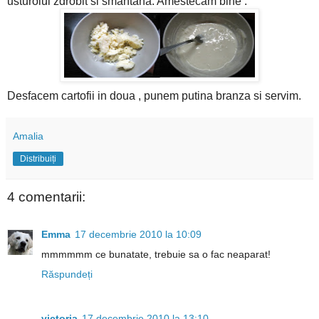
usturoiul zdrobit si smantana. Amestecam bine .
Desfacem cartofii in doua , punem putina branza si servim.
Amalia
Distribuiți
4 comentarii:
Emma
17 decembrie 2010 la 10:09
mmmmmm ce bunatate, trebuie sa o fac neaparat!
Răspundeți
victoria
17 decembrie 2010 la 13:10