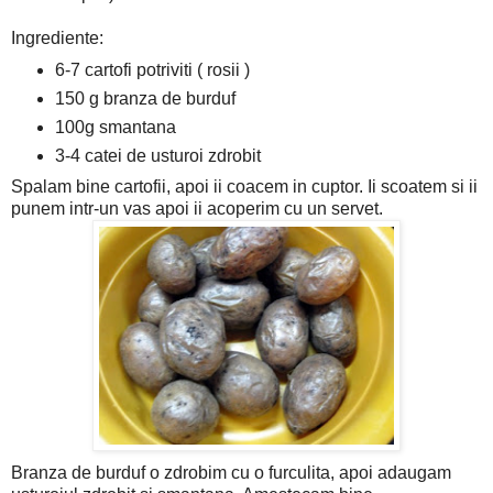
Ingrediente:
6-7 cartofi potriviti ( rosii )
150 g branza de burduf
100g smantana
3-4 catei de usturoi zdrobit
Spalam bine cartofii, apoi ii coacem in cuptor. Ii scoatem si ii
punem intr-un vas apoi ii acoperim cu un servet.
Branza de burduf o zdrobim cu o furculita, apoi adaugam