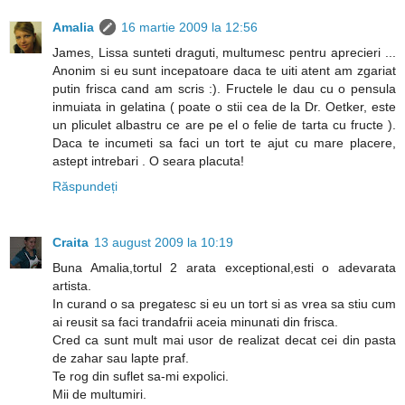
Amalia
16 martie 2009 la 12:56
James, Lissa sunteti draguti, multumesc pentru aprecieri ...
Anonim si eu sunt incepatoare daca te uiti atent am zgariat
putin frisca cand am scris :). Fructele le dau cu o pensula
inmuiata in gelatina ( poate o stii cea de la Dr. Oetker, este
un pliculet albastru ce are pe el o felie de tarta cu fructe ).
Daca te incumeti sa faci un tort te ajut cu mare placere,
astept intrebari . O seara placuta!
Răspundeți
Craita
13 august 2009 la 10:19
Buna Amalia,tortul 2 arata exceptional,esti o adevarata
artista.
In curand o sa pregatesc si eu un tort si as vrea sa stiu cum
ai reusit sa faci trandafrii aceia minunati din frisca.
Cred ca sunt mult mai usor de realizat decat cei din pasta
de zahar sau lapte praf.
Te rog din suflet sa-mi expolici.
Mii de multumiri.