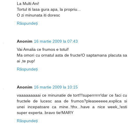
La Multi Ani!
Tortul iti lasa gura apa, la propriu...
O zi minunata iti doresc
Răspundeți
Anonim
16 martie 2009 la 07:43
Vai Amalia ce frumos e totul!
Ma omori cu ornatul asta de fructe!O saptamana placuta sa
ai ,te pup!
Răspundeți
Anonim
16 martie 2009 la 10:15
vaaaaaaaaai ce minunatie de tort!!!superrrrrr!dar ce faci cu
fructele de lucesc asa de frumos?pleaseeeee,explica si
unei incepatoare ca mine..!thx...have a nice week,,!esti
super experta..bravo tie!MARY
Răspundeți