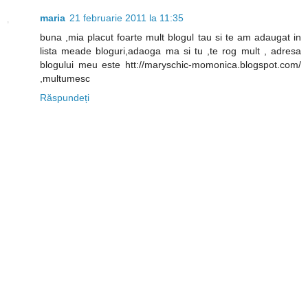
maria
21 februarie 2011 la 11:35
buna ,mia placut foarte mult blogul tau si te am adaugat in
lista meade bloguri,adaoga ma si tu ,te rog mult , adresa
blogului meu este htt://maryschic-momonica.blogspot.com/
,multumesc
Răspundeți